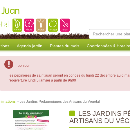
 Juan
tal
tions
Agenda jardin
Plantes du mois
Coordonnées & Horair
bonjour
les pépinières de saint juan seront en conges du lundi 22 décembre au dima
réouverture lundi 5 janvier a partir de 9h00
nimations
> Les Jardins Pédagogiques des Artisans du Végétal
LES JARDINS 
ARTISANS DU VÉG