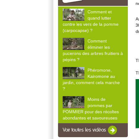
n
Comment et
quand lutter
A
contre les vers de la pomme
3
(carpocapse) ?
d
Comment
éliminer les
pucerons des arbres fruitiers à
pépins ?
T
Phéromone,
T
Kairomone au
jardin, comment cela marche
?
Moins de
pommes par
POMMIER pour des récoltes
abondantes et savoureuses
Voir toutes les vidéos