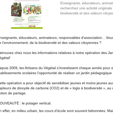
Enseignants, éducateurs, animate
recherchez une activité originale
biodiversité et des valeurs citoy
nseignants, éducateurs, animateurs, responsables d'association... Vous
e l'environnement, de la biodiversité et des valeurs citoyennes ?
etrouvez chez nous les informations relatives à notre opération des J
égétal!
epuis 2009, les Artisans du Végétal s'investissent chaque année pour 
tablissements scolaires l’opportunité de réaliser un jardin pédagogique e
ette opération a pour objectif de sensibiliser jeunes et moins jeunes au
apteurs de dioxyde de carbone (CO2) et de « logis à biodiversité », au
otion de partage.
OUVEAUTÉ : le potager vertical.
n effet, en milieu urbain, les cours d’école sont souvent bétonnées. Ma