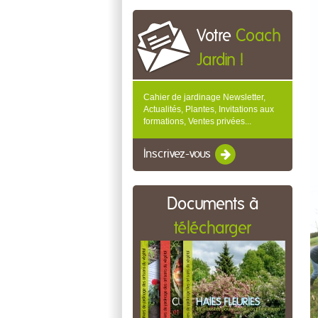
Votre
Coach
Jardin !
Cahier de jardinage Newsletter,
Actualités, Plantes, Invitations aux
formations, Ventes privées...
Inscrivez-vous
Documents à
télécharger