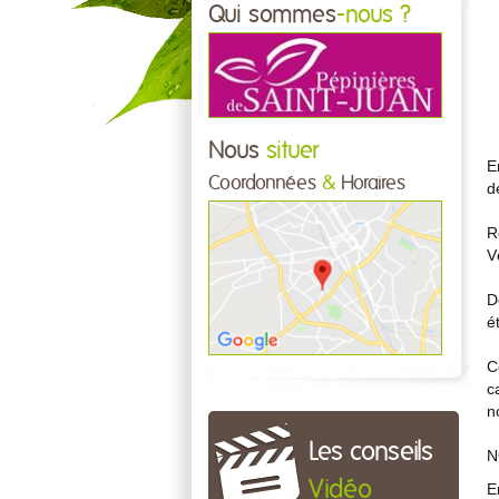
Qui sommes
-nous ?
Nous
situer
E
Coordonnées
&
Horaires
d
R
V
D
é
C
c
n
Les conseils
N
Vidéo
E