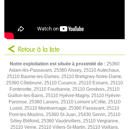
Retour à la liste
Notre exploitation est située à proximité de :
25360
Adam-lès-Passavant, 25360 Aïssey, 25110 Autechaux,
25110 Baume-les-Dames, 25110 Bretigney-Notre-Dame,
25360 Côtebrune, 25110 Cusance, 25110 Esnans, 25110
Fontenotte, 25110 Fourbanne, 25110 Grosbois, 25110
Guillon-les-Bains, 25110 Hyèvre-Magny, 25110 Hyèvre-
Paroisse, 25360 Lanans, 25110 Lomont s/Crête, 25110
Luxiol, 25110 Montivernage, 25360 Passavant, 25110
Pont-les-Moulins, 25360 St-Juan, 25430 Servin, 25110
Silley-Bléfond, 25360 Vaudrivillers, 25110 Vergranne,
25110 Verne, 25110 Villers-St-Martin, 25110 Voillans,