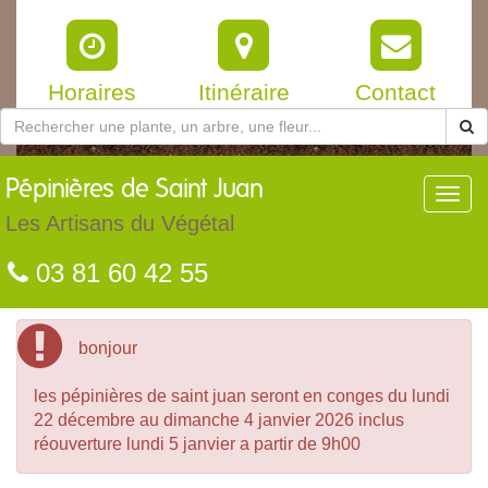
Horaires
Itinéraire
Contact
Pépinières
de Saint Juan
Toggl
navig
Les Artisans du Végétal
03 81 60 42 55
bonjour
les pépinières de saint juan seront en conges du lundi
22 décembre au dimanche 4 janvier 2026 inclus
réouverture lundi 5 janvier a partir de 9h00