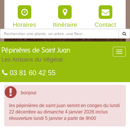
Horaires
Itinéraire
Contact
Pépinières
de Saint Juan
Toggl
navig
Les Artisans du Végétal
03 81 60 42 55
bonjour
les pépinières de saint juan seront en conges du lundi
22 décembre au dimanche 4 janvier 2026 inclus
réouverture lundi 5 janvier a partir de 9h00