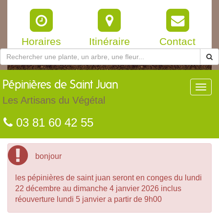
Horaires
Itinéraire
Contact
Pépinières
de Saint Juan
Toggl
navig
Les Artisans du Végétal
03 81 60 42 55
bonjour
les pépinières de saint juan seront en conges du lundi
22 décembre au dimanche 4 janvier 2026 inclus
réouverture lundi 5 janvier a partir de 9h00