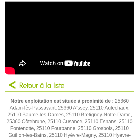
Retour à la liste
Notre exploitation est située à proximité de :
25360
Adam-lès-Passavant, 25360 Aïssey, 25110 Autechaux,
25110 Baume-les-Dames, 25110 Bretigney-Notre-Dame,
25360 Côtebrune, 25110 Cusance, 25110 Esnans, 25110
Fontenotte, 25110 Fourbanne, 25110 Grosbois, 25110
Guillon-les-Bains, 25110 Hyèvre-Magny, 25110 Hyèvre-