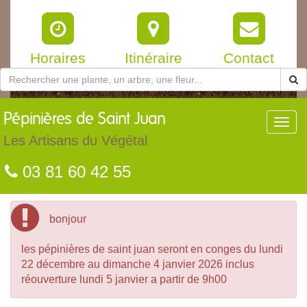
Horaires
Itinéraire
Contact
Pépinières
de Saint Juan
Toggl
navig
Les Artisans du Végétal
03 81 60 42 55
bonjour
les pépinières de saint juan seront en conges du lundi
22 décembre au dimanche 4 janvier 2026 inclus
réouverture lundi 5 janvier a partir de 9h00