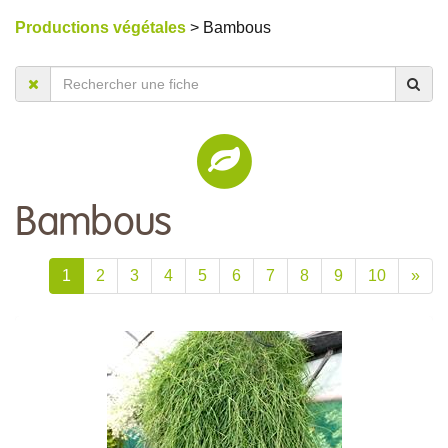
Productions végétales
> Bambous
Bambous
1
2
3
4
5
6
7
8
9
10
»