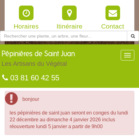
Horaires
Itinéraire
Contact
Pépinières
de Saint Juan
Toggl
navig
Les Artisans du Végétal
03 81 60 42 55
bonjour
les pépinières de saint juan seront en conges du lundi
22 décembre au dimanche 4 janvier 2026 inclus
réouverture lundi 5 janvier a partir de 9h00