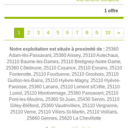
1 offre
1
2
3
4
5
6
7
8
9
10
»
Notre exploitation est située à proximité de :
25360
Adam-lès-Passavant, 25360 Aïssey, 25110 Autechaux,
25110 Baume-les-Dames, 25110 Bretigney-Notre-Dame,
25360 Côtebrune, 25110 Cusance, 25110 Esnans, 25110
Fontenotte, 25110 Fourbanne, 25110 Grosbois, 25110
Guillon-les-Bains, 25110 Hyèvre-Magny, 25110 Hyèvre-
Paroisse, 25360 Lanans, 25110 Lomont s/Crête, 25110
Luxiol, 25110 Montivernage, 25360 Passavant, 25110
Pont-les-Moulins, 25360 St-Juan, 25430 Servin, 25110
Silley-Bléfond, 25360 Vaudrivillers, 25110 Vergranne,
25110 Verne, 25110 Villers-St-Martin, 25110 Voillans,
25660 Gennes, 25620 La Chevillotte