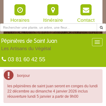
Horaires
Itinéraire
Contact
Pépinières
de Saint Juan
Toggl
navig
Les Artisans du Végétal
03 81 60 42 55
bonjour
les pépinières de saint juan seront en conges du lundi
22 décembre au dimanche 4 janvier 2026 inclus
réouverture lundi 5 janvier a partir de 9h00