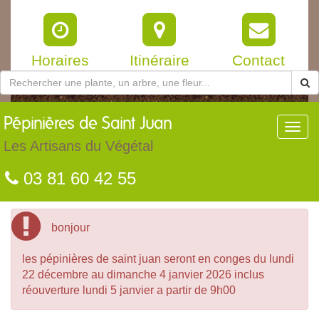
Horaires
Itinéraire
Contact
Pépinières
de Saint Juan
Toggl
navig
Les Artisans du Végétal
03 81 60 42 55
bonjour
les pépinières de saint juan seront en conges du lundi
22 décembre au dimanche 4 janvier 2026 inclus
réouverture lundi 5 janvier a partir de 9h00