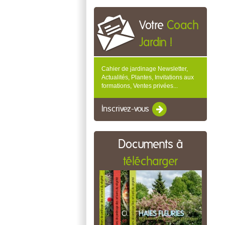
Votre
Coach
Jardin !
Cahier de jardinage Newsletter,
Actualités, Plantes, Invitations aux
formations, Ventes privées...
Inscrivez-vous
Documents à
télécharger