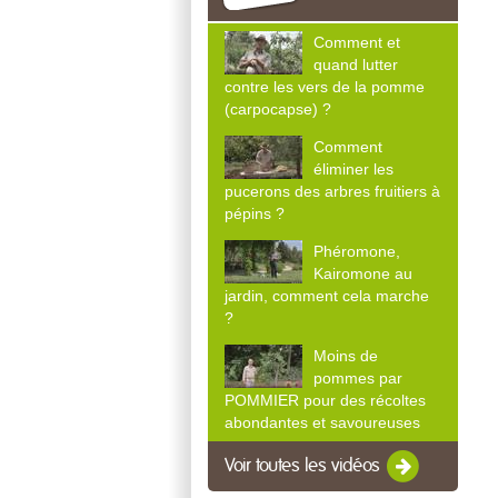
Comment et
quand lutter
contre les vers de la pomme
(carpocapse) ?
Comment
éliminer les
pucerons des arbres fruitiers à
pépins ?
Phéromone,
Kairomone au
jardin, comment cela marche
?
Moins de
pommes par
POMMIER pour des récoltes
abondantes et savoureuses
Voir toutes les vidéos