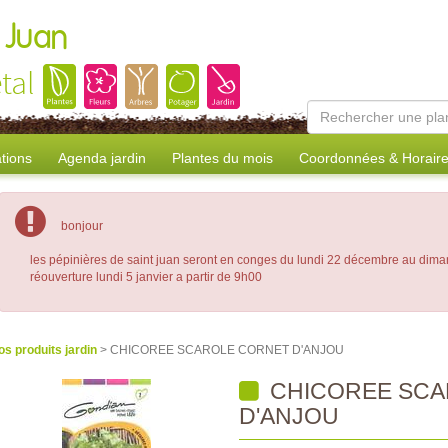
 Juan
tal
tions
Agenda jardin
Plantes du mois
Coordonnées & Horair
bonjour
les pépinières de saint juan seront en conges du lundi 22 décembre au dima
réouverture lundi 5 janvier a partir de 9h00
os produits jardin
> CHICOREE SCAROLE CORNET D'ANJOU
CHICOREE SCA
D'ANJOU