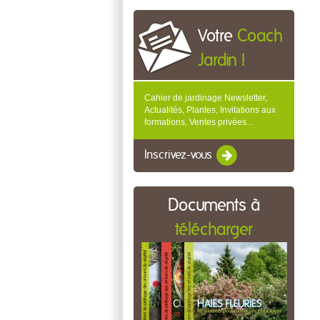
Votre
Coach
Jardin !
Cahier de jardinage Newsletter,
Actualités, Plantes, Invitations aux
formations, Ventes privées...
Inscrivez-vous
Documents à
télécharger