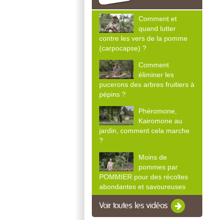
Comment et
quand lutter
contre les vers de la pomme
(carpocapse) ?
Comment
éliminer les
pucerons des arbres fruitiers à
pépins ?
Phéromone,
Kairomone au
jardin, comment cela marche
?
Moins de
pommes par
POMMIER pour des récoltes
abondantes et savoureuses
Voir toutes les vidéos