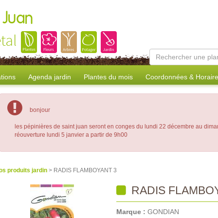
 Juan
tal
tions
Agenda jardin
Plantes du mois
Coordonnées & Horair
bonjour
les pépinières de saint juan seront en conges du lundi 22 décembre au dima
réouverture lundi 5 janvier a partir de 9h00
os produits jardin
> RADIS FLAMBOYANT 3
RADIS FLAMBOY
Marque :
GONDIAN