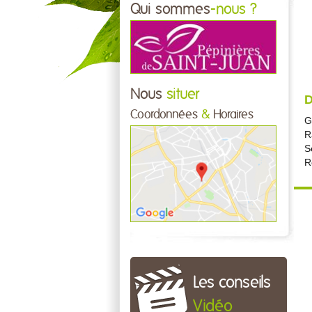
Qui sommes
-nous ?
Nous
situer
D
Coordonnées
&
Horaires
G
R
S
R
Les conseils
Vidéo