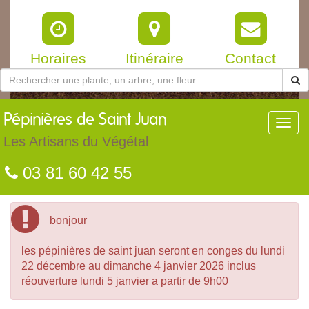
Horaires
Itinéraire
Contact
Pépinières
de Saint Juan
Toggl
navig
Les Artisans du Végétal
03 81 60 42 55
bonjour
les pépinières de saint juan seront en conges du lundi
22 décembre au dimanche 4 janvier 2026 inclus
réouverture lundi 5 janvier a partir de 9h00