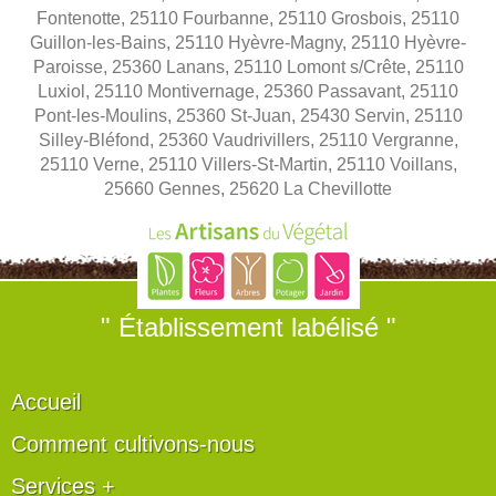
Fontenotte, 25110 Fourbanne, 25110 Grosbois, 25110
Guillon-les-Bains, 25110 Hyèvre-Magny, 25110 Hyèvre-
Paroisse, 25360 Lanans, 25110 Lomont s/Crête, 25110
Luxiol, 25110 Montivernage, 25360 Passavant, 25110
Pont-les-Moulins, 25360 St-Juan, 25430 Servin, 25110
Silley-Bléfond, 25360 Vaudrivillers, 25110 Vergranne,
25110 Verne, 25110 Villers-St-Martin, 25110 Voillans,
25660 Gennes, 25620 La Chevillotte
" Établissement labélisé "
Accueil
Comment cultivons-nous
Services +