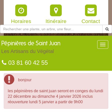
Horaires
Itinéraire
Contact
Pépinières
de Saint Juan
Toggl
navig
Les Artisans du Végétal
03 81 60 42 55
bonjour
les pépinières de saint juan seront en conges du lundi
22 décembre au dimanche 4 janvier 2026 inclus
réouverture lundi 5 janvier a partir de 9h00