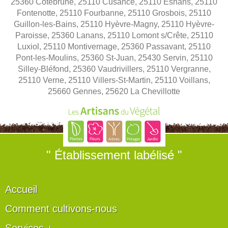
25360 Côtebrune, 25110 Cusance, 25110 Esnans, 25110
Fontenotte, 25110 Fourbanne, 25110 Grosbois, 25110
Guillon-les-Bains, 25110 Hyèvre-Magny, 25110 Hyèvre-
Paroisse, 25360 Lanans, 25110 Lomont s/Crête, 25110
Luxiol, 25110 Montivernage, 25360 Passavant, 25110
Pont-les-Moulins, 25360 St-Juan, 25430 Servin, 25110
Silley-Bléfond, 25360 Vaudrivillers, 25110 Vergranne,
25110 Verne, 25110 Villers-St-Martin, 25110 Voillans,
25660 Gennes, 25620 La Chevillotte
" Établissement labélisé "
Accueil
Comment cultivons-nous
Services +