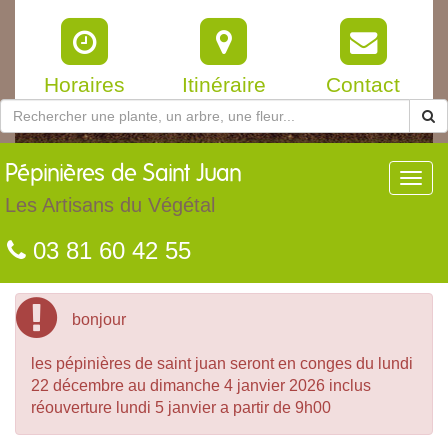
Horaires
Itinéraire
Contact
Pépinières
de Saint Juan
Toggl
navig
Les Artisans du Végétal
03 81 60 42 55
bonjour
les pépinières de saint juan seront en conges du lundi
22 décembre au dimanche 4 janvier 2026 inclus
réouverture lundi 5 janvier a partir de 9h00