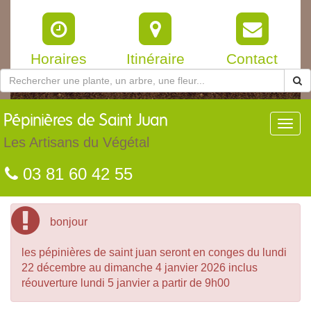
Horaires
Itinéraire
Contact
Pépinières
de Saint Juan
Toggl
navig
Les Artisans du Végétal
03 81 60 42 55
bonjour
les pépinières de saint juan seront en conges du lundi
22 décembre au dimanche 4 janvier 2026 inclus
réouverture lundi 5 janvier a partir de 9h00