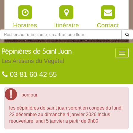
Horaires
Itinéraire
Contact
Pépinières
de Saint Juan
Toggl
navig
Les Artisans du Végétal
03 81 60 42 55
bonjour
les pépinières de saint juan seront en conges du lundi
22 décembre au dimanche 4 janvier 2026 inclus
réouverture lundi 5 janvier a partir de 9h00