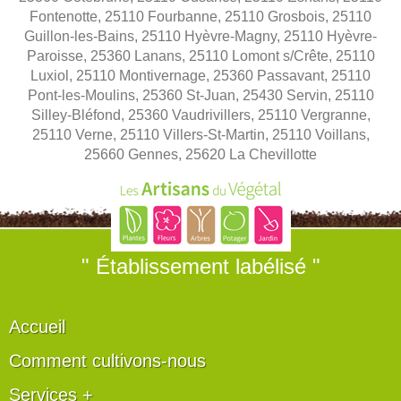
Fontenotte, 25110 Fourbanne, 25110 Grosbois, 25110
Guillon-les-Bains, 25110 Hyèvre-Magny, 25110 Hyèvre-
Paroisse, 25360 Lanans, 25110 Lomont s/Crête, 25110
Luxiol, 25110 Montivernage, 25360 Passavant, 25110
Pont-les-Moulins, 25360 St-Juan, 25430 Servin, 25110
Silley-Bléfond, 25360 Vaudrivillers, 25110 Vergranne,
25110 Verne, 25110 Villers-St-Martin, 25110 Voillans,
25660 Gennes, 25620 La Chevillotte
" Établissement labélisé "
Accueil
Comment cultivons-nous
Services +