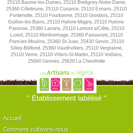
25110 Baume-les-Dames, 25110 Bretigney-Notre-Dame,
25360 Côtebrune, 25110 Cusance, 25110 Esnans, 25110
Fontenotte, 25110 Fourbanne, 25110 Grosbois, 25110
Guillon-les-Bains, 25110 Hyèvre-Magny, 25110 Hyèvre-
Paroisse, 25360 Lanans, 25110 Lomont s/Crête, 25110
Luxiol, 25110 Montivernage, 25360 Passavant, 25110
Pont-les-Moulins, 25360 St-Juan, 25430 Servin, 25110
Silley-Bléfond, 25360 Vaudrivillers, 25110 Vergranne,
25110 Verne, 25110 Villers-St-Martin, 25110 Voillans,
25660 Gennes, 25620 La Chevillotte
" Établissement labélisé "
Accueil
Comment cultivons-nous