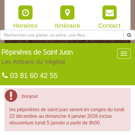
Horaires
Itinéraire
Contact
Pépinières
de Saint Juan
Toggl
navig
Les Artisans du Végétal
03 81 60 42 55
bonjour
les pépinières de saint juan seront en conges du lundi
22 décembre au dimanche 4 janvier 2026 inclus
réouverture lundi 5 janvier a partir de 9h00