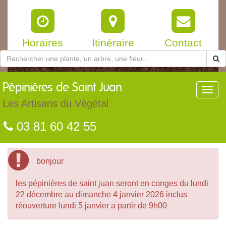
Horaires
Itinéraire
Contact
Pépinières
de Saint Juan
Toggl
navig
Les Artisans du Végétal
03 81 60 42 55
bonjour
les pépinières de saint juan seront en conges du lundi
22 décembre au dimanche 4 janvier 2026 inclus
réouverture lundi 5 janvier a partir de 9h00